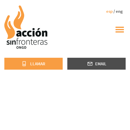
esp
/ eng
Toggl
navig
LLAMAR
EMAIL